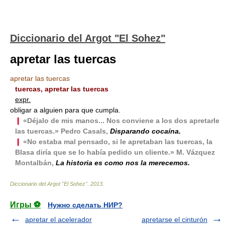
Diccionario del Argot "El Sohez"
apretar las tuercas
apretar las tuercas
tuercas, apretar las tuercas
expr.
obligar a alguien para que cumpla.
❙
«Déjalo de mis manos... Nos conviene a los dos apretarle
las tuercas.» Pedro Casals,
Disparando cocaína.
❙
«No estaba mal pensado, si le apretaban las tuercas, la
Blasa diría que se lo había pedido un cliente.» M. Vázquez
Montalbán,
La historia es como nos la merecemos.
Diccionario del Argot "El Sohez"
.
2013
.
Игры ⚽
Нужно сделать НИР?
apretar el acelerador
apretarse el cinturón