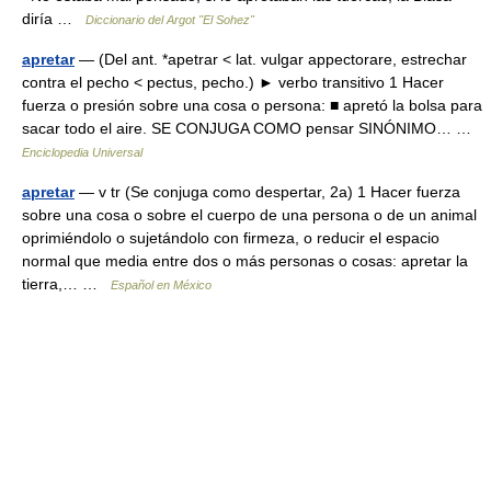
diría …
Diccionario del Argot "El Sohez"
apretar
— (Del ant. *apetrar < lat. vulgar appectorare, estrechar
contra el pecho < pectus, pecho.) ► verbo transitivo 1 Hacer
fuerza o presión sobre una cosa o persona: ■ apretó la bolsa para
sacar todo el aire. SE CONJUGA COMO pensar SINÓNIMO… …
Enciclopedia Universal
apretar
— v tr (Se conjuga como despertar, 2a) 1 Hacer fuerza
sobre una cosa o sobre el cuerpo de una persona o de un animal
oprimiéndolo o sujetándolo con firmeza, o reducir el espacio
normal que media entre dos o más personas o cosas: apretar la
tierra,… …
Español en México