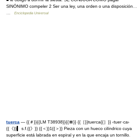
SINÓNIMO compeler 2 Ser una ley, una orden o una disposición…
…
Enciclopedia Universal
tuerca
— {{＃}}{{LM T38938}}{{〓}} {{［}}tuerca{{］}} ‹tuer·ca›
{{《}}▍ s.f.{{》}} {{＜}}1{{＞}} Pieza con un hueco cilíndrico cuya
superficie está labrada en espiral y en la que encaja un tornillo.