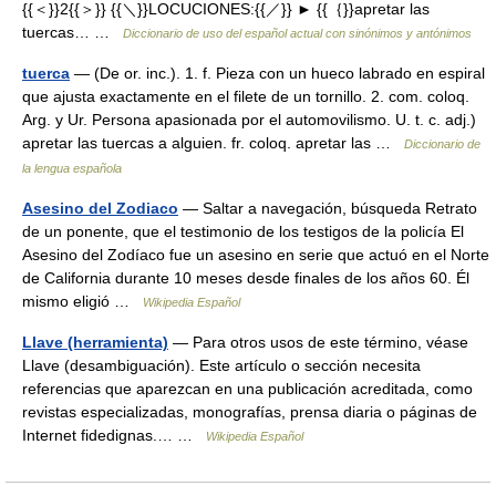
{{＜}}2{{＞}} {{＼}}LOCUCIONES:{{／}} ► {{｛}}apretar las
tuercas… …
Diccionario de uso del español actual con sinónimos y antónimos
tuerca
— (De or. inc.). 1. f. Pieza con un hueco labrado en espiral
que ajusta exactamente en el filete de un tornillo. 2. com. coloq.
Arg. y Ur. Persona apasionada por el automovilismo. U. t. c. adj.)
apretar las tuercas a alguien. fr. coloq. apretar las …
Diccionario de
la lengua española
Asesino del Zodiaco
— Saltar a navegación, búsqueda Retrato
de un ponente, que el testimonio de los testigos de la policía El
Asesino del Zodíaco fue un asesino en serie que actuó en el Norte
de California durante 10 meses desde finales de los años 60. Él
mismo eligió …
Wikipedia Español
Llave (herramienta)
— Para otros usos de este término, véase
Llave (desambiguación). Este artículo o sección necesita
referencias que aparezcan en una publicación acreditada, como
revistas especializadas, monografías, prensa diaria o páginas de
Internet fidedignas.… …
Wikipedia Español